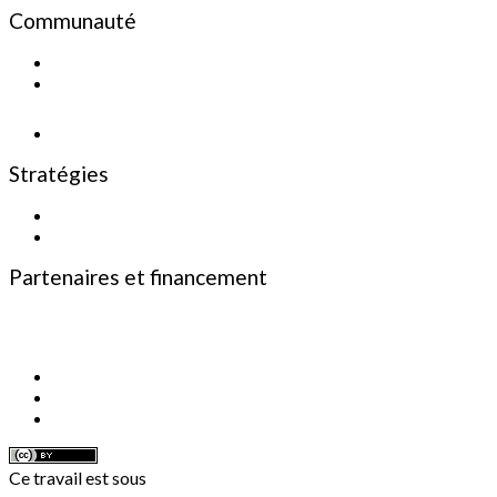
Communauté
Enregistrez-vous pour recevoir le bulletin d'informations
Bulletin d'information
Stratégies
Politique de confidentialité
Termes et conditions
Partenaires et financement
Partenaires de financement
Partenaires d'infrastructures
Ce travail est sous
licence internationale Creative Commons