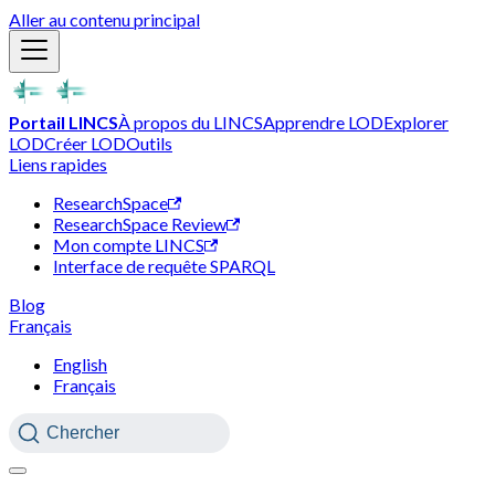
Aller au contenu principal
Portail LINCS
À propos du LINCS
Apprendre LOD
Explorer
LOD
Créer LOD
Outils
Liens rapides
ResearchSpace
ResearchSpace Review
Mon compte LINCS
Interface de requête SPARQL
Blog
Français
English
Français
Chercher