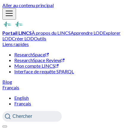
Aller au contenu principal
Portail LINCS
À propos du LINCS
Apprendre LOD
Explorer
LOD
Créer LOD
Outils
Liens rapides
ResearchSpace
ResearchSpace Review
Mon compte LINCS
Interface de requête SPARQL
Blog
Français
English
Français
Chercher